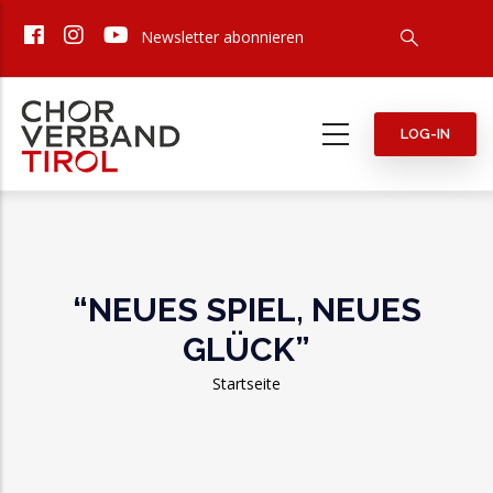
Direkt
Newsletter abonnieren
zum
Inhalt
LOG-IN
“NEUES SPIEL, NEUES
GLÜCK”
Pfadnavigation
Startseite