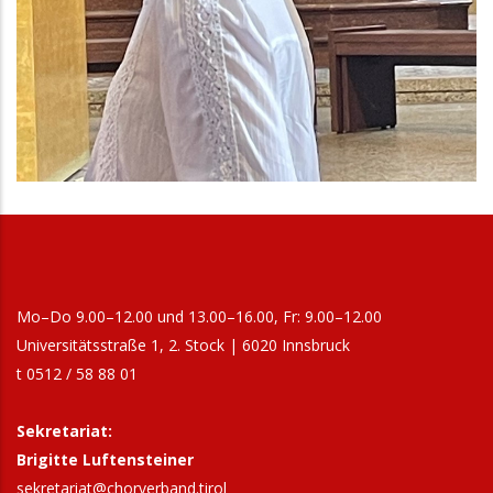
Mo–Do 9.00–12.00 und 13.00–16.00, Fr: 9.00–12.00
Universitätsstraße 1, 2. Stock | 6020 Innsbruck
t 0512 / 58 88 01
Sekretariat:
Brigitte Luftensteiner
sekretariat@chorverband.tirol