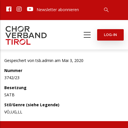
Direkt
Newsletter abonnieren
zum
Inhalt
LOG-IN
Gespeichert von
tsb.admin
am Mai 3, 2020
Nummer
3742/23
Besetzung
SATB
Stil/Genre (siehe Legende)
VÖ,UG,LL