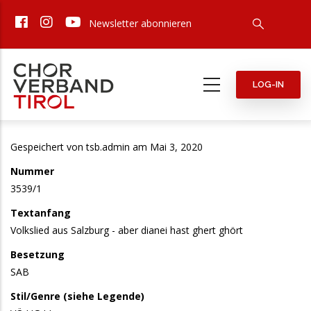
Direkt
Newsletter abonnieren
zum
Inhalt
LOG-IN
Gespeichert von
tsb.admin
am Mai 3, 2020
Nummer
3539/1
Textanfang
Volkslied aus Salzburg - aber dianei hast ghert ghört
Besetzung
SAB
Stil/Genre (siehe Legende)