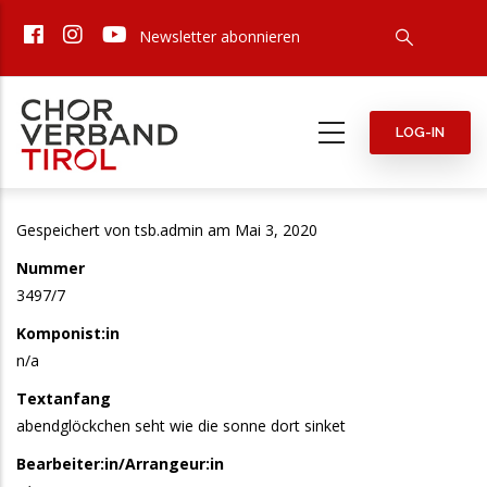
Direkt
Newsletter abonnieren
zum
Inhalt
LOG-IN
Gespeichert von
tsb.admin
am Mai 3, 2020
Nummer
3497/7
Komponist:in
n/a
Textanfang
abendglöckchen seht wie die sonne dort sinket
Bearbeiter:in/Arrangeur:in