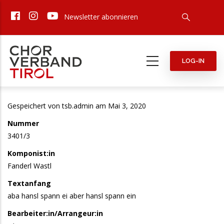
Direkt
Newsletter abonnieren
zum
Inhalt
LOG-IN
Gespeichert von
tsb.admin
am Mai 3, 2020
Nummer
3401/3
Komponist:in
Fanderl Wastl
Textanfang
aba hansl spann ei aber hansl spann ein
Bearbeiter:in/Arrangeur:in