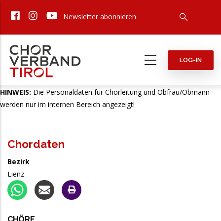
Direkt
Newsletter abonnieren
zum
Inhalt
LOG-IN
HINWEIS:
Die Personaldaten für Chorleitung und Obfrau/Obmann
werden nur im internen Bereich angezeigt!
Chordaten
Bezirk
Lienz
CHÖRE