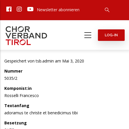
Direkt
Newsletter abonnieren
zum
Inhalt
LOG-IN
Gespeichert von
tsb.admin
am Mai 3, 2020
Nummer
5035/2
Komponist:in
Rosselli Francesco
Textanfang
adoramus te christe et benedicimus tibi
Besetzung