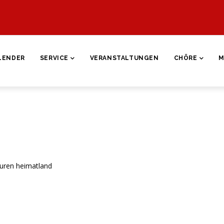
ON
LENDER
SERVICE
VERANSTALTUNGEN
CHÖRE
M
euren heimatland