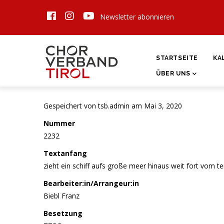
Direkt
Newsletter abonnieren
zum
Inhalt
HAUPTNAVIGATI
STARTSEITE
KA
ÜBER UNS
Gespeichert von
tsb.admin
am Mai 3, 2020
Nummer
2232
Textanfang
zieht ein schiff aufs große meer hinaus weit fort vom t
Bearbeiter:in/Arrangeur:in
Biebl Franz
Besetzung