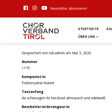
Direkt
Newsletter abonnieren
zum
Inhalt
HAUPTNAVIGATI
STARTSEITE
KA
ÜBER UNS
Gespeichert von
tsb.admin
am Mai 3, 2020
Nummer
1175
Komponist:in
Frettensattel Robert
Textanfang
da schwoagrin ihr herzload almrausch und edelweiß
Bearbeiter:in/Arrangeur:in