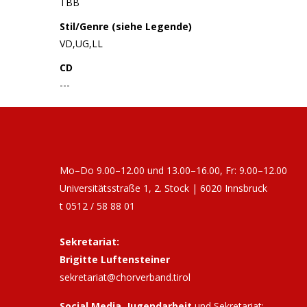
TBB
Stil/Genre (siehe Legende)
VD,UG,LL
CD
---
Mo–Do 9.00–12.00 und 13.00–16.00, Fr: 9.00–12.00
Universitätsstraße 1, 2. Stock | 6020 Innsbruck
t 0512 / 58 88 01
Sekretariat:
Brigitte Luftensteiner
sekretariat@chorverband.tirol
Social Media, Jugendarbeit
und Sekretariat: