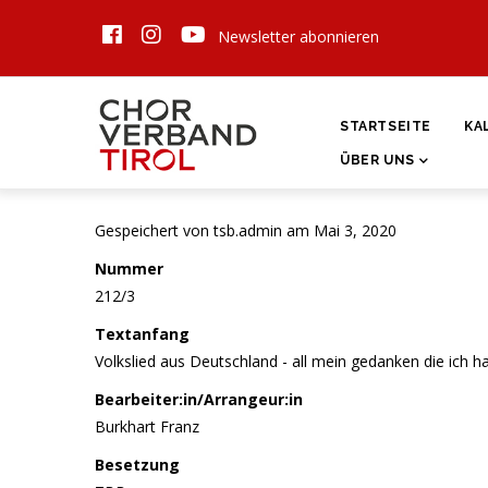
Direkt
Newsletter abonnieren
zum
Inhalt
HAUPTNAVIGATI
STARTSEITE
KA
ÜBER UNS
Gespeichert von
tsb.admin
am Mai 3, 2020
Nummer
212/3
Textanfang
Volkslied aus Deutschland - all mein gedanken die ich hab
Bearbeiter:in/Arrangeur:in
Burkhart Franz
Besetzung