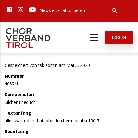
Direkt
Newsletter abonnieren
zum
Inhalt
LOG-IN
Gespeichert von
tsb.admin
am Mai 3, 2020
Nummer
4037/1
Komponist:in
Silcher Friedrich
Textanfang
alles was odem hat lobe den herrn psalm 150,5
Besetzung