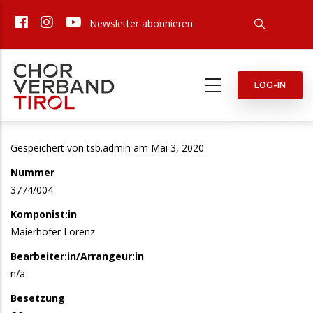
Direkt
Newsletter abonnieren
zum
Inhalt
LOG-IN
Gespeichert von
tsb.admin
am Mai 3, 2020
Nummer
3774/004
Komponist:in
Maierhofer Lorenz
Bearbeiter:in/Arrangeur:in
n/a
Besetzung