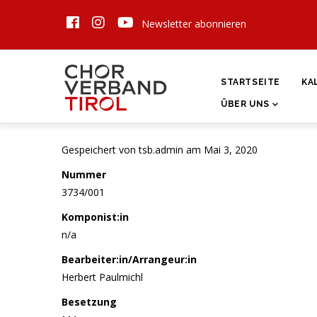
Direkt
Newsletter abonnieren
zum
Inhalt
HAUPTNAVIGATI
STARTSEITE
KA
ÜBER UNS
Gespeichert von
tsb.admin
am Mai 3, 2020
Nummer
3734/001
Komponist:in
n/a
Bearbeiter:in/Arrangeur:in
Herbert Paulmichl
Besetzung