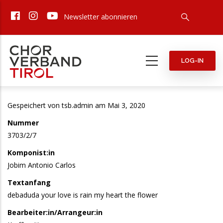
Direkt
Newsletter abonnieren
zum
Inhalt
LOG-IN
Gespeichert von
tsb.admin
am Mai 3, 2020
Nummer
3703/2/7
Komponist:in
Jobim Antonio Carlos
Textanfang
debaduda your love is rain my heart the flower
Bearbeiter:in/Arrangeur:in