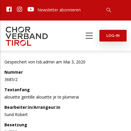
Direkt
Newsletter abonnieren
zum
Inhalt
LOG-IN
Gespeichert von
tsb.admin
am Mai 3, 2020
Nummer
3685/2
Textanfang
alouette gentille alouette je te plumerai
Bearbeiter:in/Arrangeur:in
Sund Robert
Besetzung