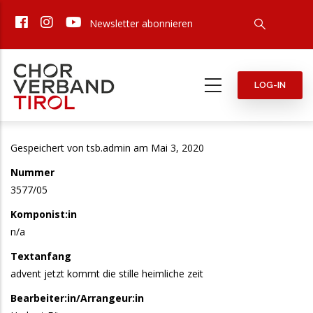
Direkt
Newsletter abonnieren
zum
Inhalt
LOG-IN
Gespeichert von
tsb.admin
am Mai 3, 2020
Nummer
3577/05
Komponist:in
n/a
Textanfang
advent jetzt kommt die stille heimliche zeit
Bearbeiter:in/Arrangeur:in