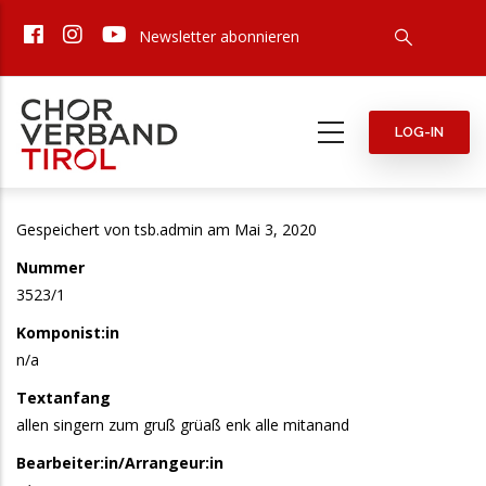
Direkt
Newsletter abonnieren
zum
Inhalt
LOG-IN
Gespeichert von
tsb.admin
am Mai 3, 2020
Nummer
3523/1
Komponist:in
n/a
Textanfang
allen singern zum gruß grüaß enk alle mitanand
Bearbeiter:in/Arrangeur:in