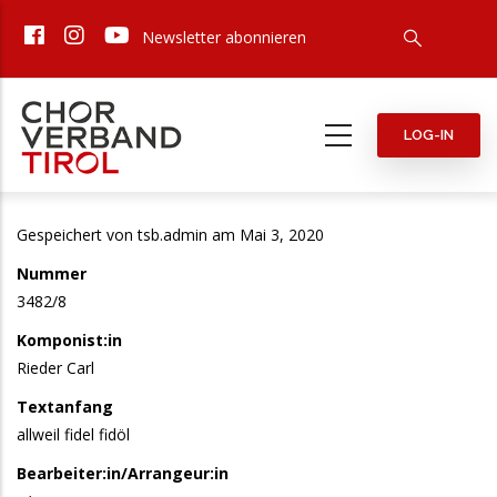
Direkt
Newsletter abonnieren
zum
Inhalt
LOG-IN
Gespeichert von
tsb.admin
am Mai 3, 2020
Nummer
3482/8
Komponist:in
Rieder Carl
Textanfang
allweil fidel fidöl
Bearbeiter:in/Arrangeur:in