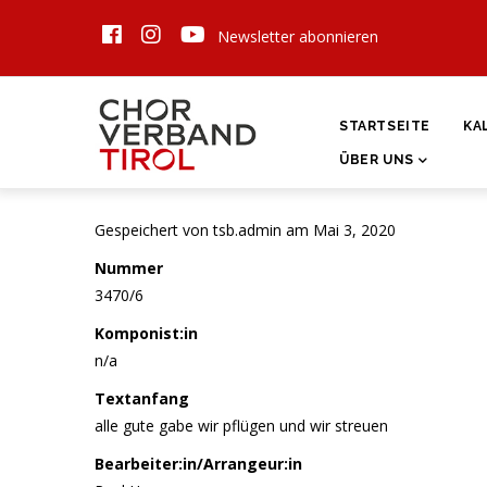
Direkt
Newsletter abonnieren
zum
Inhalt
HAUPTNAVIGATI
STARTSEITE
KA
ÜBER UNS
Gespeichert von
tsb.admin
am Mai 3, 2020
Nummer
3470/6
Komponist:in
n/a
Textanfang
alle gute gabe wir pflügen und wir streuen
Bearbeiter:in/Arrangeur:in