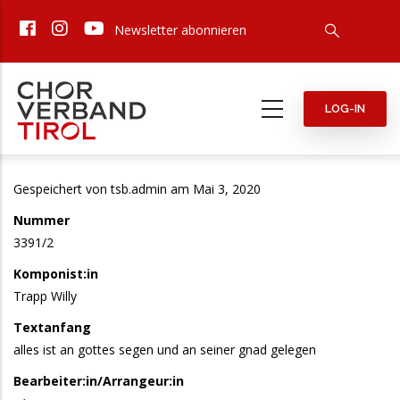
Direkt
Newsletter abonnieren
zum
Inhalt
LOG-IN
Gespeichert von
tsb.admin
am Mai 3, 2020
Nummer
3391/2
Komponist:in
Trapp Willy
Textanfang
alles ist an gottes segen und an seiner gnad gelegen
Bearbeiter:in/Arrangeur:in