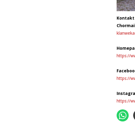
Kontakt
Chormai
klanwek
Homepa
https://w
Faceboo
https://
Instagr
https://