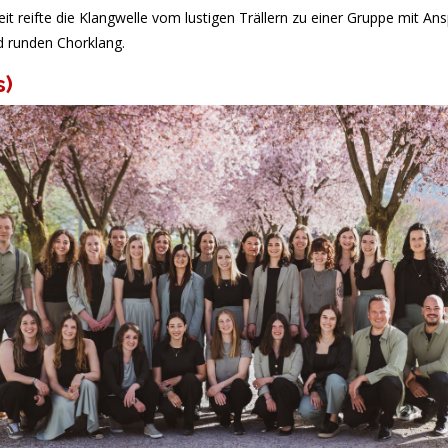
eit reifte die Klangwelle vom lustigen Trällern zu einer Gruppe mit An
d runden Chorklang.
s)