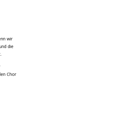
enn wir
und die
.
r
den Chor