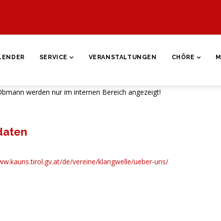
ON
LENDER
SERVICE
VERANSTALTUNGEN
CHÖRE
M
Obmann werden nur im internen Bereich angezeigt!
daten
ww.kauns.tirol.gv.at/de/vereine/klangwelle/ueber-uns/