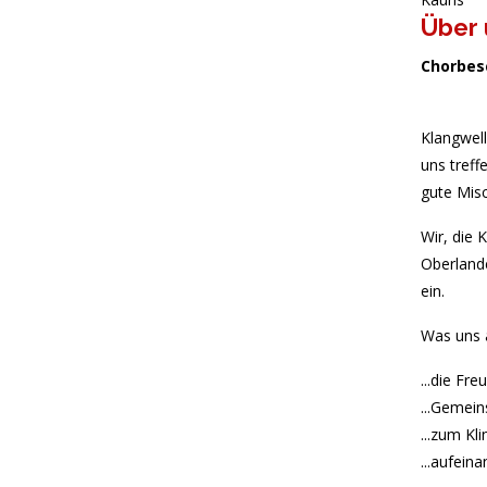
Über 
Chorbes
Klangwell
uns treff
gute Mis
Wir, die
Oberlande
ein.
Was uns al
...die F
...Gemein
...zum K
...aufein