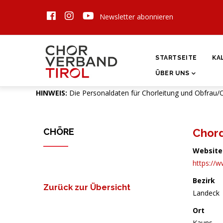
Direkt
Newsletter abonnieren
zum
Inhalt
HAUPTNAVIGATI
STARTSEITE
KA
ÜBER UNS
HINWEIS:
Die Personaldaten für Chorleitung und Obfrau/
CHÖRE
Chor
Website
https://w
Bezirk
Zurück zur Übersicht
Landeck
Ort
Kauns