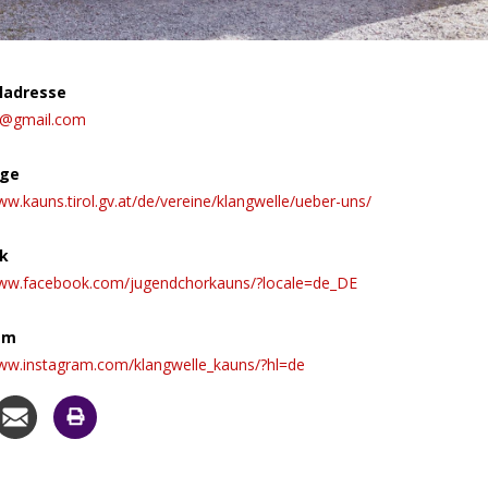
ladresse
a@gmail.com
ge
ww.kauns.tirol.gv.at/de/vereine/klangwelle/ueber-uns/
k
www.facebook.com/jugendchorkauns/?locale=de_DE
am
www.instagram.com/klangwelle_kauns/?hl=de