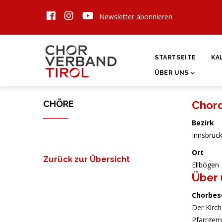
Direkt
Newsletter abonnieren
zum
Inhalt
HAUPTNAVIGATI
STARTSEITE
KA
ÜBER UNS
CHÖRE
Chor
Bezirk
Innsbruc
Ort
Zurück zur Übersicht
Ellbögen
Über 
Chorbes
Der Kirc
Pfarrgeme