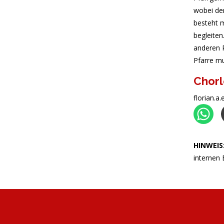
wobei der
besteht m
begleite
anderen P
Pfarre mu
Chorl
florian.a
HINWEIS
internen 