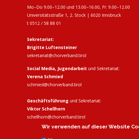
Mo–Do 9.00–12.00 und 13.00–16.00, Fr: 9.00–12.00
Universitätsstraße 1, 2. Stock | 6020 Innsbruck
t 0512 / 58 88 01
Sekretariat:
Brigitte Luftensteiner
sekretariat@chorverband.tirol
Social Media, Jugendarbeit
und Sekretariat:
Verena Schmied
schmied@chorverband.tirol
Geschäftsführung
und Sekretariat:
Viktor Schellhorn
schellhorn@
chorverband.tirol
Wir verwenden auf dieser Website Coo
Bankverbindung:
Tiroler Sparkasse, IBAN: AT72
2050 3033 0298 8625, BIC: SPIHAT22XXX