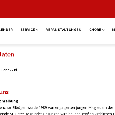
ON
LENDER
SERVICE
VERANSTALTUNGEN
CHÖRE
M
daten
k Land-Süd
uns
chreibung
henchor Ellbögen wurde 1989 von engagierten jungen Mitgliedern der
inde St. Peter gegründet.Gesungen wird bei den großen kirchlichen F