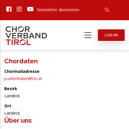
Direkt
Newsletter abonnieren
zum
Inhalt
LOG-IN
Chordaten
Chormailadresse
p.unterhuber@tsn.at
Bezirk
Landeck
Ort
Landeck
Über uns