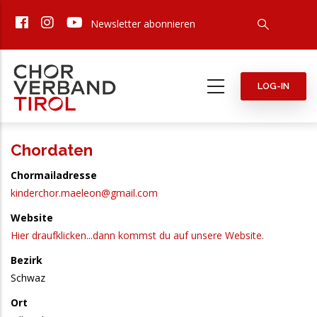
Direkt
Newsletter abonnieren
zum
Inhalt
LOG-IN
Chordaten
Chormailadresse
kinderchor.maeleon@gmail.com
Website
Hier draufklicken...dann kommst du auf unsere Website.
Bezirk
Schwaz
Ort