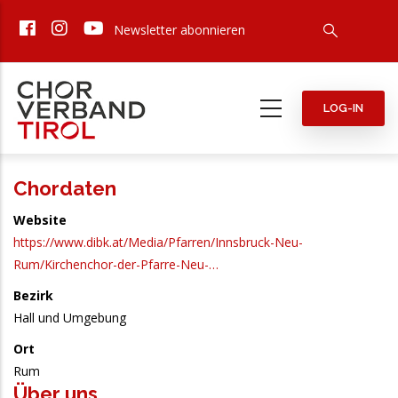
Direkt
Newsletter abonnieren
zum
Inhalt
LOG-IN
Chordaten
Website
https://www.dibk.at/Media/Pfarren/Innsbruck-Neu-
Rum/Kirchenchor-der-Pfarre-Neu-…
Bezirk
Hall und Umgebung
Ort
Rum
Über uns