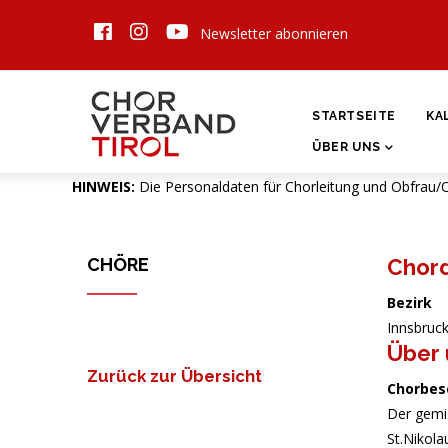
Direkt
Newsletter abonnieren
zum
Inhalt
HAUPTNAVIGATI
STARTSEITE
KA
ÜBER UNS
HINWEIS:
Die Personaldaten für Chorleitung und Obfrau/
CHÖRE
Chor
Bezirk
Innsbruck
Über 
Zurück zur Übersicht
Chorbes
Der gemi
St.Nikola