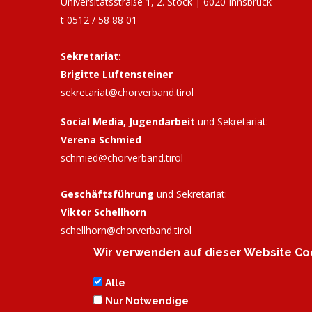
Universitätsstraße 1, 2. Stock | 6020 Innsbruck
t 0512 / 58 88 01
Sekretariat:
Brigitte Luftensteiner
sekretariat@chorverband.tirol
Social Media, Jugendarbeit
und Sekretariat:
Verena Schmied
schmied@chorverband.tirol
Geschäftsführung
und Sekretariat:
Viktor Schellhorn
schellhorn@
chorverband.tirol
Wir verwenden auf dieser Website Coo
Bankverbindung:
Tiroler Sparkasse, IBAN: AT72
2050 3033 0298 8625, BIC: SPIHAT22XXX
Alle
Nur Notwendige