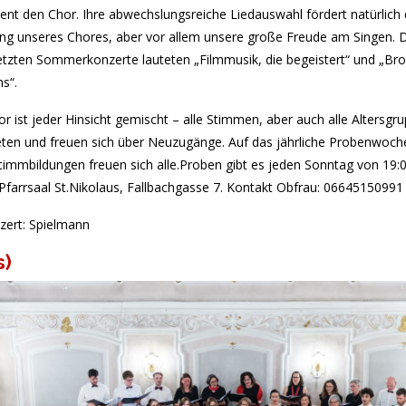
t den Chor. Ihre abwechslungsreiche Liedauswahl fördert natürlich 
ng unseres Chores, aber vor allem unsere große Freude am Singen. Di
letzten Sommerkonzerte lauteten „Filmmusik, die begeistert“ und „B
s“.
r ist jeder Hinsicht gemischt – alle Stimmen, aber auch alle Altersgr
reten und freuen sich über Neuzugänge. Auf das jährliche Probenwoc
timmbildungen freuen sich alle.Proben gibt es jeden Sonntag von 19:0
Pfarrsaal St.Nikolaus, Fallbachgasse 7. Kontakt Obfrau: 06645150991
zert: Spielmann
s)