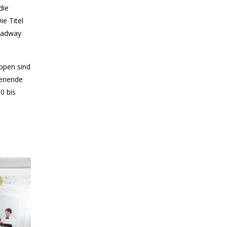
die
e Titel
roadway
uppen sind
henende
0 bis