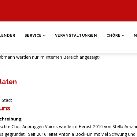
ON
LENDER
SERVICE
VERANSTALTUNGEN
CHÖRE
M
Obmann werden nur im internen Bereich angezeigt!
daten
-Stadt
uns
chreibung
schte Chor Anpruggen Voices wurde im Herbst 2010 von Stella Amann
us gegründet. Seit 2016 leitet Antonia Böck-Lin mit viel Schwung und