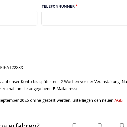
TELEFONNUMMER
 SPIHAT22XXX
es auf unser Konto bis spätestens 2 Wochen vor der Veranstaltung. N
r zeitnah an die angegebene E-Mailadresse.
 September 2026 online gestellt werden, unterliegen den neuen
AGB
!
ung erfahren?
Wie