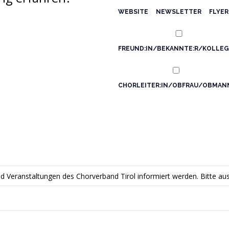
WEBSITE
NEWSLETTER
FLYER
hast
du
FREUND:IN/BEKANNTE:R/KOLLEG
von
der
CHORLEITER:IN/OBFRAU/OBMAN
Veranstaltung
erfahren?