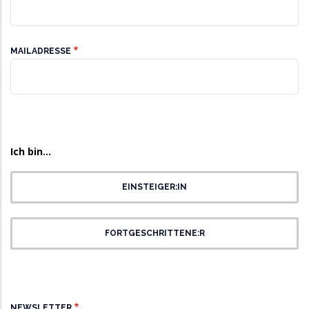
MAILADRESSE
Allgemeines
Chordaten
Ich
Ich bin...
bin
EINSTEIGER:IN
FORTGESCHRITTENE:R
Newsletter
NEWSLETTER