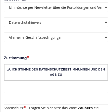
und
Datenschutz
DATENSCHUTZHINWEIS
ALLGEMEINE GESCHÄFTSBEDINGUNGEN
Newsletter
Zustimmung
✱
und
Zustimmung
Datenschutz
JA, ICH STIMME DEN DATENSCHUTZBESTIMMUNGEN UND DEN
&
AGB ZU
AGB
SPAMSCHUTZ
✱
Spamschutz
! Tragen Sie hier bitte das Wort
Zaubern
ein!