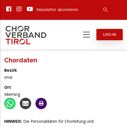
Direkt
Newsletter abonnieren
zum
Inhalt
LOG-IN
Chordaten
Bezirk
Imst
Ort
Mieming
HINWEIS:
Die Personaldaten für Chorleitung und