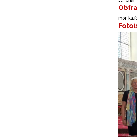
Obfr
monika.f
Foto(
Chorbild