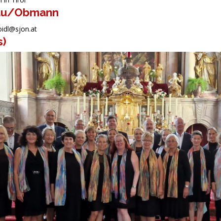
au/Obmann
oidl@sjon.at
s)