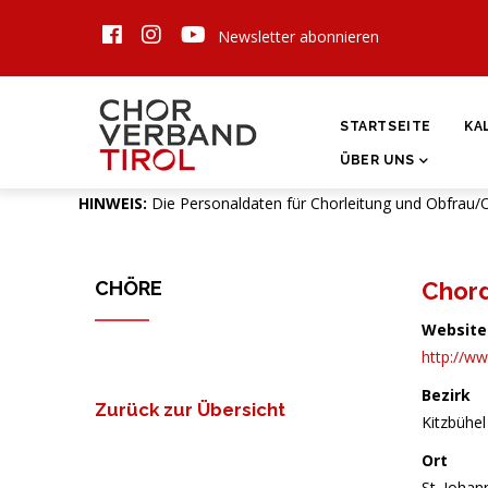
Direkt
Newsletter abonnieren
zum
Inhalt
HAUPTNAVIGATI
STARTSEITE
KA
ÜBER UNS
HINWEIS:
Die Personaldaten für Chorleitung und Obfrau/
CHÖRE
Chor
Website
http://ww
Bezirk
Zurück zur Übersicht
Kitzbühel
Ort
St. Johann