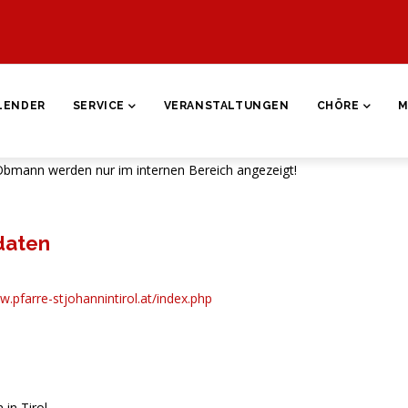
ON
LENDER
SERVICE
VERANSTALTUNGEN
CHÖRE
M
Obmann werden nur im internen Bereich angezeigt!
daten
w.pfarre-stjohannintirol.at/index.php
 in Tirol